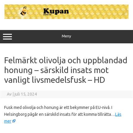
Hoppa
till
innehåll
Meny
Felmärkt olivolja och uppblandad
honung – särskild insats mot
vanligt livsmedelsfusk – HD
Av
|
juli 15, 2024
Fusk med olivolja och honung är ett bekymmer på EU-nivå. I
Helsingborg pågår en särskild insats för att komma tillrätta…
Läs
mer