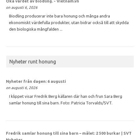
Öka värdet av
biodling
. - Vietnam.vn
on augusti 6, 2026
Biodling producerar inte bara honung och många andra
ekonomiskt värdefulla produkter, utan bidrar också till att skydda
den biologiska mångfalden ...
Nyheter runt honung
Nyheter från dagen: 6 augusti
on augusti 6, 2026
I klippet visar Fredrik Berg källaren där han och frun Sara Berg
samlar honung till sina barn. Foto: Patricia Torvalds/SVT.
Fredrik samlar
honung
till sina barn – målet: 2 500 burkar | SVT
Nyheter