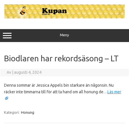
Hoppa
till
innehåll
Meny
Biodlaren har rekordsäsong – LT
Av
|
augusti 4, 2024
Denna sommar är Jessica Appels bin starkare än någonsin. Nu
räcker inte timmarna till för att ta hand om all honung de…
Läs mer
Kategori:
Honung