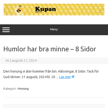
Hoppa
till
innehåll
Meny
Humlor har bra minne – 8 Sidor
Av
|
augusti 21, 2024
Den honung vi äter kommer från bin. Hälsningar, 8 Sidor. Tack för
Gud skriver: 21 augusti, 2024 kl. 20 …
Läs mer
Kategori:
Honung