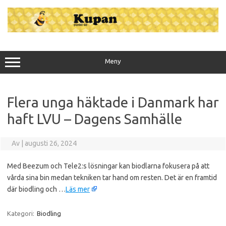
Hoppa
till
innehåll
Meny
Flera unga häktade i Danmark har
haft LVU – Dagens Samhälle
Av
|
augusti 26, 2024
Med Beezum och Tele2:s lösningar kan biodlarna fokusera på att
vårda sina bin medan tekniken tar hand om resten. Det är en framtid
där biodling och …
Läs mer
Kategori:
Biodling