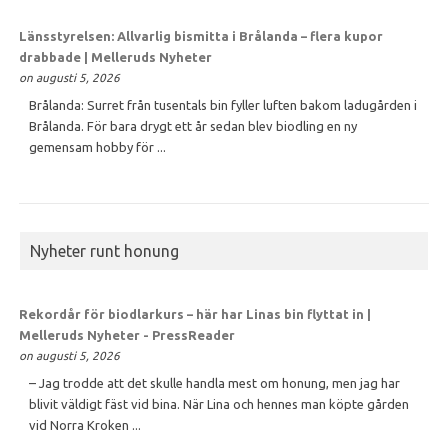
Länsstyrelsen: Allvarlig bismitta i Brålanda – flera kupor
drabbade | Melleruds Nyheter
on augusti 5, 2026
Brålanda: Surret från tusentals bin fyller luften bakom ladugården i
Brålanda. För bara drygt ett år sedan blev biodling en ny
gemensam hobby för ...
Nyheter runt honung
Rekordår för biodlarkurs – här har Linas bin flyttat in |
Melleruds Nyheter - PressReader
on augusti 5, 2026
– Jag trodde att det skulle handla mest om honung, men jag har
blivit väldigt fäst vid bina. När Lina och hennes man köpte gården
vid Norra Kroken ...