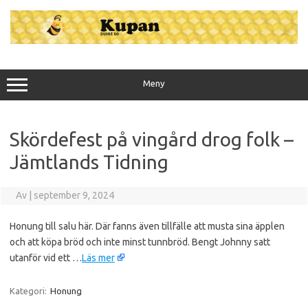
Hoppa
till
innehåll
Meny
Skördefest på vingård drog folk –
Jämtlands Tidning
Av
|
september 9, 2024
Honung till salu här. Där fanns även tillfälle att musta sina äpplen
och att köpa bröd och inte minst tunnbröd. Bengt Johnny satt
utanför vid ett …
Läs mer
Kategori:
Honung