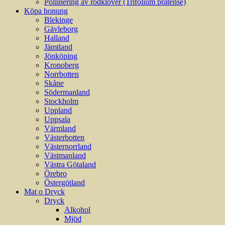
Pollinering av rödklöver (Trifolium pratense)
Köpa honung
Blekinge
Gävleborg
Halland
Jämtland
Jönköping
Kronoberg
Norrbotten
Skåne
Södermanland
Stockholm
Uppland
Uppsala
Värmland
Västerbotten
Västernorrland
Västmanland
Västra Götaland
Örebro
Östergötland
Mat o Dryck
Dryck
Alkohol
Mjöd