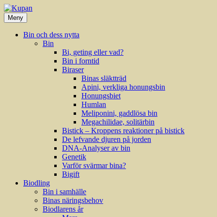
Hoppa
till
Meny
innehåll
Bin och dess nytta
Bin
Bi, geting eller vad?
Bin i forntid
Biraser
Binas släktträd
Apini, verkliga honungsbin
Honungsbiet
Humlan
Meliponini, gaddlösa bin
Megachilidae, solitärbin
Bistick – Kroppens reaktioner på bistick
De lefvande djuren på jorden
DNA-Analyser av bin
Genetik
Varför svärmar bina?
Bigift
Biodling
Bin i samhälle
Binas näringsbehov
Biodlarens år