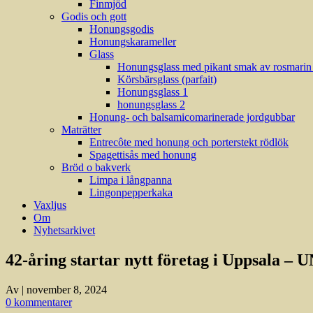
Finmjöd
Godis och gott
Honungsgodis
Honungskarameller
Glass
Honungsglass med pikant smak av rosmarin (
Körsbärsglass (parfait)
Honungsglass 1
honungsglass 2
Honung- och balsamicomarinerade jordgubbar
Maträtter
Entrecôte med honung och porterstekt rödlök
Spagettisås med honung
Bröd o bakverk
Limpa i långpanna
Lingonpepperkaka
Vaxljus
Om
Nyhetsarkivet
42-åring startar nytt företag i Uppsala – 
Av
|
november 8, 2024
0 kommentarer