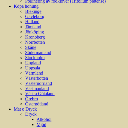
Pollinering av rödklöver (Trifolium pratense)
Köpa honung
Blekinge
Gävleborg
Halland
Jämtland
Jönköping
Kronoberg
Norrbotten
Skåne
Södermanland
Stockholm
Uppland
Uppsala
Värmland
Västerbotten
Västernorrland
Västmanland
Västra Götaland
Örebro
Östergötland
Mat o Dryck
Dryck
Alkohol
Mjöd