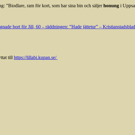
 ”Biodlare, ram för kort, som har sina bin och säljer
honung
i Uppsa
gnade bort för Jill, 60 – räddningen: ”Hade jättetur” – Kristianstadsbla
tat till
https://lillabi.kupan.se/