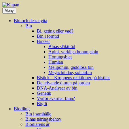
Hoppa
till
Meny
innehåll
Bin och dess nytta
Bin
Bi, geting eller vad?
Bin i forntid
Biraser
Binas släktträd
Apini, verkliga honungsbin
Honungsbiet
Humlan
Meliponini, gaddlösa bin
Megachilidae, solitärbin
Bistick – Kroppens reaktioner på bistick
De lefvande djuren på jorden
DNA-Analyser av bin
Genetik
Varför svärmar bina?
Bigift
Biodling
Bin i samhälle
Binas näringsbehov
Biodlarens år