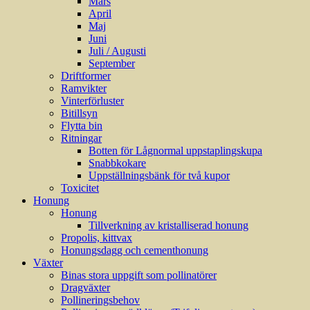
Mars
April
Maj
Juni
Juli / Augusti
September
Driftformer
Ramvikter
Vinterförluster
Bitillsyn
Flytta bin
Ritningar
Botten för Lågnormal uppstaplingskupa
Snabbkokare
Uppställningsbänk för två kupor
Toxicitet
Honung
Honung
Tillverkning av kristalliserad honung
Propolis, kittvax
Honungsdagg och cementhonung
Växter
Binas stora uppgift som pollinatörer
Dragväxter
Pollineringsbehov