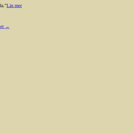
la.”
Läs mer
det
→