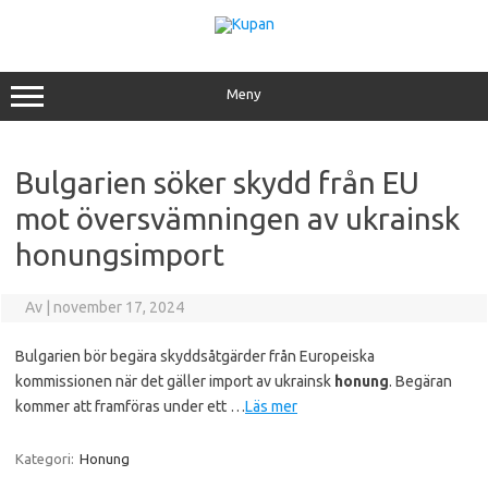
Hoppa
till
innehåll
Meny
Bulgarien söker skydd från EU
mot översvämningen av ukrainsk
honungsimport
Av
|
november 17, 2024
Bulgarien bör begära skyddsåtgärder från Europeiska
kommissionen när det gäller import av ukrainsk
honung
. Begäran
kommer att framföras under ett …
Läs mer
Kategori:
Honung