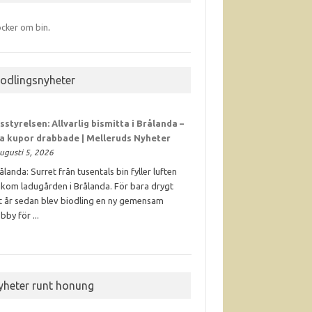
cker om bin
.
iodlingsnyheter
sstyrelsen: Allvarlig bismitta i Brålanda –
ra kupor drabbade | Melleruds Nyheter
ugusti 5, 2026
ålanda: Surret från tusentals bin fyller luften
kom ladugården i Brålanda. För bara drygt
t år sedan blev biodling en ny gemensam
bby för ...
yheter runt honung