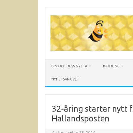
Hoppa
till
innehåll
BIN OCH DESS NYTTA
BIODLING
NYHETSARKIVET
32-åring startar nytt 
Hallandsposten
Av
|
november 25, 2024