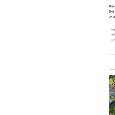
Rek
fly
on a
– 
ho
Nä
No
Sök
efte