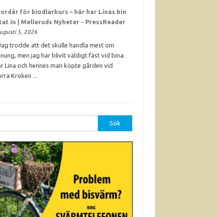
ordår för biodlarkurs – här har Linas bin
ttat in | Melleruds Nyheter - PressReader
ugusti 5, 2026
Jag trodde att det skulle handla mest om
nung, men jag har blivit väldigt fäst vid bina.
r Lina och hennes man köpte gården vid
rra Kroken ...
r: