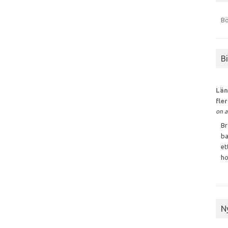
Bö
B
Län
fle
on a
Br
ba
et
ho
N