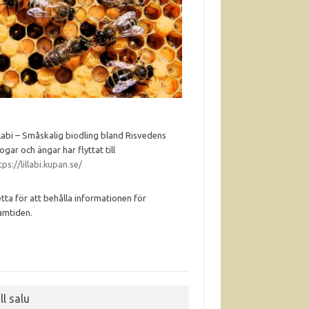
llabi – Småskalig biodling bland Risvedens
ogar och ängar har flyttat till
tps://lillabi.kupan.se/
tta för att behålla informationen för
amtiden.
ll salu