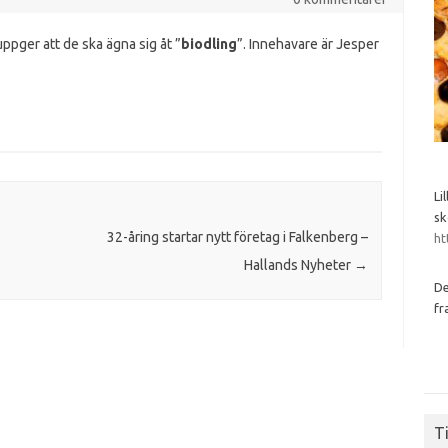
 uppger att de ska ägna sig åt ”
biodling
”. Innehavare är Jesper
Li
sk
32-åring startar nytt företag i Falkenberg –
ht
Hallands Nyheter
→
De
fr
Ti