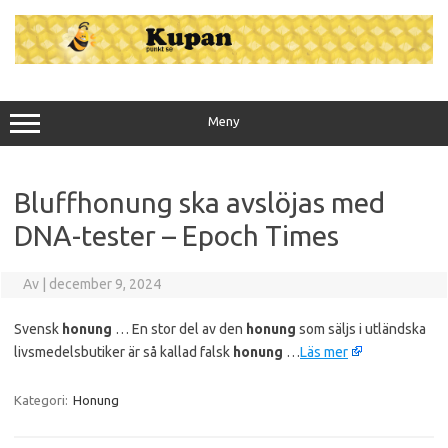
Hoppa
till
innehåll
Meny
Bluffhonung ska avslöjas med
DNA-tester – Epoch Times
Av
|
december 9, 2024
Svensk
honung
… En stor del av den
honung
som säljs i utländska
livsmedelsbutiker är så kallad falsk
honung
…
Läs mer
Kategori:
Honung