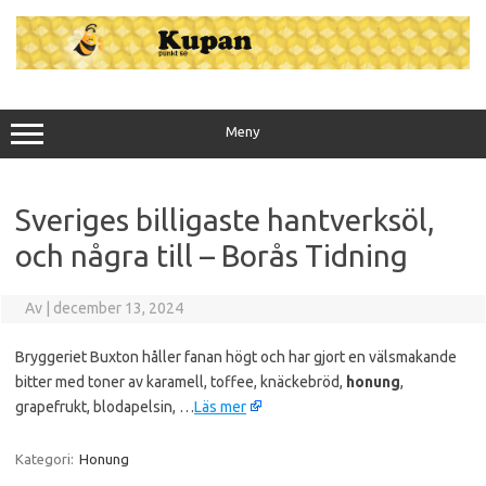
Hoppa
till
innehåll
Meny
Sveriges billigaste hantverksöl,
och några till – Borås Tidning
Av
|
december 13, 2024
Bryggeriet Buxton håller fanan högt och har gjort en välsmakande
bitter med toner av karamell, toffee, knäckebröd,
honung
,
grapefrukt, blodapelsin, …
Läs mer
Kategori:
Honung