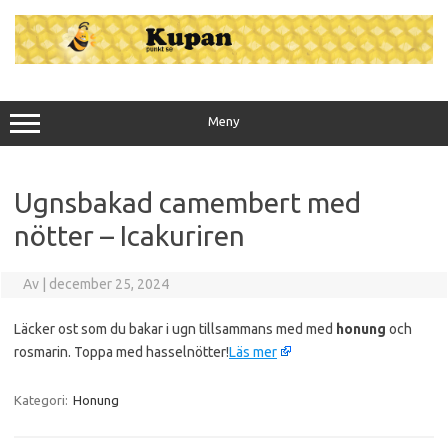
Hoppa
till
innehåll
Meny
Ugnsbakad camembert med
nötter – Icakuriren
Av
|
december 25, 2024
Läcker ost som du bakar i ugn tillsammans med med
honung
och
rosmarin. Toppa med hasselnötter!
Läs mer
Kategori:
Honung