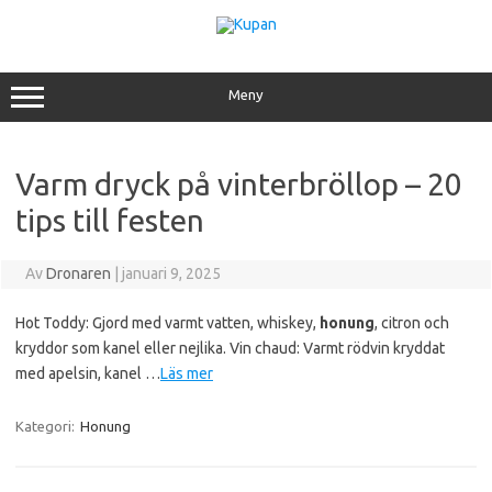
Hoppa
till
innehåll
Meny
Varm dryck på vinterbröllop – 20
tips till festen
Av
Dronaren
|
januari 9, 2025
Hot Toddy: Gjord med varmt vatten, whiskey,
honung
, citron och
kryddor som kanel eller nejlika. Vin chaud: Varmt rödvin kryddat
med apelsin, kanel …
Läs mer
Kategori:
Honung