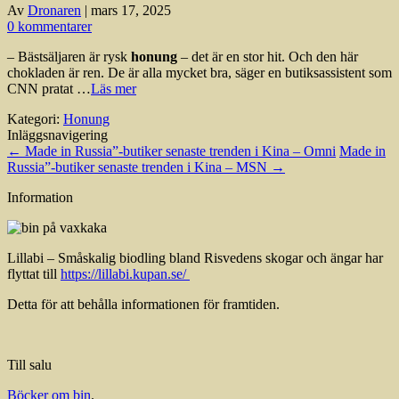
Av
Dronaren
|
mars 17, 2025
0 kommentarer
– Bästsäljaren är rysk
honung
– det är en stor hit. Och den här
chokladen är ren. De är alla mycket bra, säger en butiksassistent som
CNN pratat …
Läs mer
Kategori:
Honung
Inläggsnavigering
←
Made in Russia”-butiker senaste trenden i Kina – Omni
Made in
Russia”-butiker senaste trenden i Kina – MSN
→
Information
Lillabi – Småskalig biodling bland Risvedens skogar och ängar har
flyttat till
https://lillabi.kupan.se/
Detta för att behålla informationen för framtiden.
Till salu
Böcker om bin
.