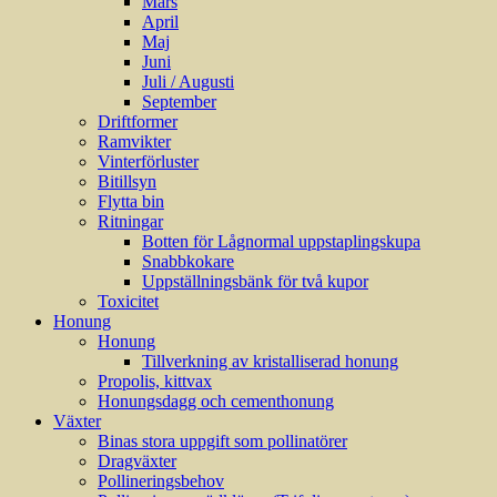
Mars
April
Maj
Juni
Juli / Augusti
September
Driftformer
Ramvikter
Vinterförluster
Bitillsyn
Flytta bin
Ritningar
Botten för Lågnormal uppstaplingskupa
Snabbkokare
Uppställningsbänk för två kupor
Toxicitet
Honung
Honung
Tillverkning av kristalliserad honung
Propolis, kittvax
Honungsdagg och cementhonung
Växter
Binas stora uppgift som pollinatörer
Dragväxter
Pollineringsbehov