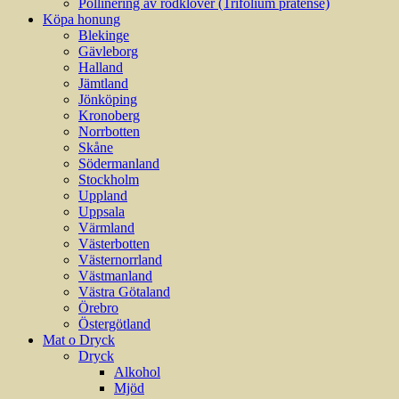
Pollinering av rödklöver (Trifolium pratense)
Köpa honung
Blekinge
Gävleborg
Halland
Jämtland
Jönköping
Kronoberg
Norrbotten
Skåne
Södermanland
Stockholm
Uppland
Uppsala
Värmland
Västerbotten
Västernorrland
Västmanland
Västra Götaland
Örebro
Östergötland
Mat o Dryck
Dryck
Alkohol
Mjöd