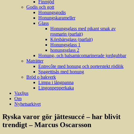
Finmjöd
Godis och gott
Honungsgodis
Honungskarameller
Glass
Honungsglass med pikant smak av
rosmarin (parfait)
Körsbärsglass (parfait)
Honungsglass 1
honungsglass 2
Honung- och balsamicomarinerade jordgubbar
Maträtter
Entrecôte med honung och porterstekt rödlök
Spagettisås med honung
Bröd o bakverk
Limpa i långpanna
Lingonpepperkaka
Vaxljus
Om
Nyhetsarkivet
Ryska varor gör jättesuccé – har blivit
trendigt – Marcus Oscarsson