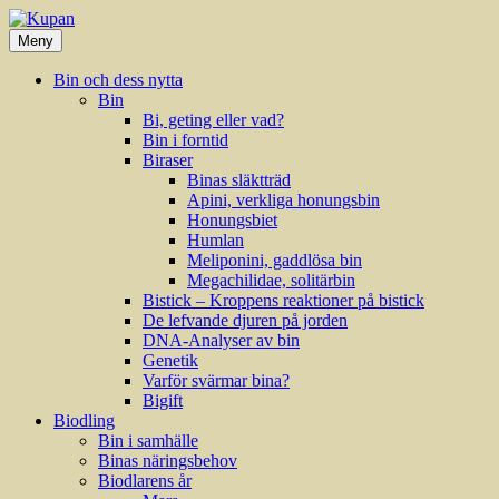
Hoppa
till
Meny
innehåll
Bin och dess nytta
Bin
Bi, geting eller vad?
Bin i forntid
Biraser
Binas släktträd
Apini, verkliga honungsbin
Honungsbiet
Humlan
Meliponini, gaddlösa bin
Megachilidae, solitärbin
Bistick – Kroppens reaktioner på bistick
De lefvande djuren på jorden
DNA-Analyser av bin
Genetik
Varför svärmar bina?
Bigift
Biodling
Bin i samhälle
Binas näringsbehov
Biodlarens år