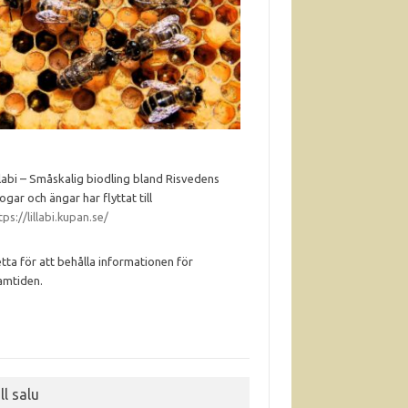
llabi – Småskalig biodling bland Risvedens
ogar och ängar har flyttat till
tps://lillabi.kupan.se/
tta för att behålla informationen för
amtiden.
ll salu