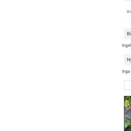
Bö
B
Inge
N
Inga
Sök
efte