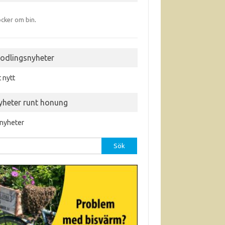
cker om bin
.
iodlingsnyheter
t nytt
yheter runt honung
 nyheter
r: