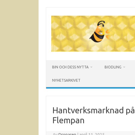
Hoppa
till
innehåll
BIN OCH DESS NYTTA
BIODLING
NYHETSARKIVET
Hantverksmarknad på L
Flempan
Av
Dronaren
|
april 11, 2025