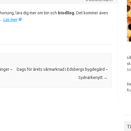
 honung, lära dig mer om bin och
biodling
. Det kommer även
 …
Läs mer
Li
sk
ånger –
Dags för årets vårmarknad i Edsbergs bygdegård –
ht
Sydnärkenytt
→
De
fr
Ti