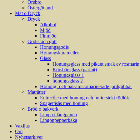
Örebro
Östergötland
Mat o Dryck
Dryck
Alkohol
Mjöd
Finmjöd
Godis och gott
Honungsgodis
Honungskarameller
Glass
Honungsglass med pikant smak av rosmarin (
Körsbärsglass (parfait)
Honungsglass 1
honungsglass 2
Honung- och balsamicomarinerade jordgubbar
Maträtter
Entrecôte med honung och porterstekt rödlök
Spagettisås med honung
Bröd o bakverk
Limpa i långpanna
Lingonpepperkaka
Vaxljus
Om
Nyhetsarkivet