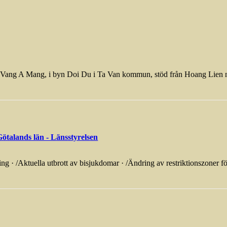
en Vang A Mang, i byn Doi Du i Ta Van kommun, stöd från Hoang Lien na
Götalands län - Länsstyrelsen
ing · /Aktuella utbrott av bisjukdomar · /Ändring av restriktionszoner för