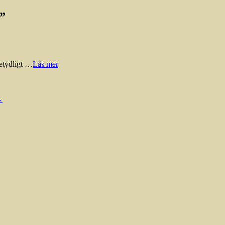
h”
betydligt …
Läs mer
→