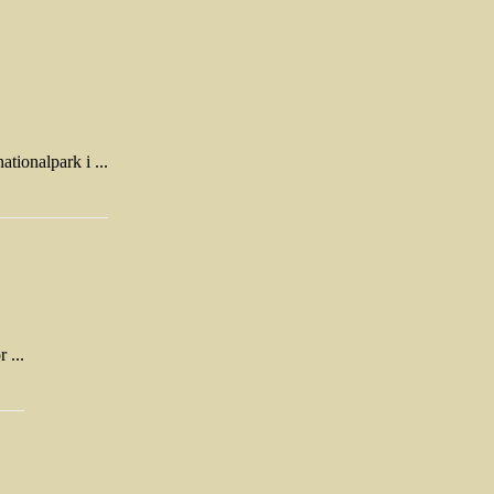
tionalpark i ...
 ...