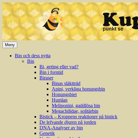
Hoppa
till
innehåll
Meny
Bin och dess nytta
Bin
Bi, geting eller vad?
Bin i forntid
Biraser
Binas släktträd
Apini, verkliga honungsbin
Honungsbiet
Humlan
Meliponini, gaddlösa bin
Megachilidae, solitärbin
Bistick – Kroppens reaktioner på bistick
De lefvande djuren på jorden
DNA-Analyser av bin
Genetik