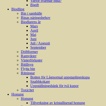
Varför svärmar bina?
Bigift
Biodling
Bin i samhälle
Binas näringsbehov
Biodlarens år
Mars
April
Maj
Juni
Juli / Augusti
September
Driftformer
Ramvikter
Vinterförluster
Bitillsyn
Flytta bin
Ritningar
Botten för Lågnormal uppstaplingskupa
Snabbkokare
Uppställningsbänk för två kupor
Toxicitet
Honung
Honung
Tillverkning av kristalliserad honung