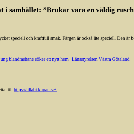
 i samhället: ”Brukar vara en väldig rusc
cket speciell och kraftfull smak. Färgen är också lite speciell. Den är 
 ung blandrashane söker ett nytt hem | Länsstyrelsen Västra Götaland
tat till
https://lillabi.kupan.se/