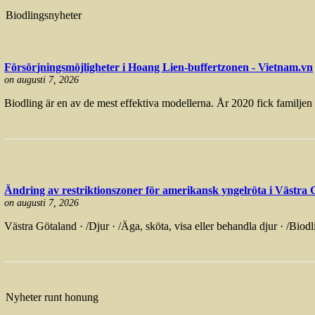
Biodlingsnyheter
Försörjningsmöjligheter i Hoang Lien-buffertzonen - Vietnam.vn
on augusti 7, 2026
Biodling är en av de mest effektiva modellerna. År 2020 fick familj
Ändring av restriktionszoner för amerikansk yngelröta i Västra 
on augusti 7, 2026
Västra Götaland · /Djur · /Äga, sköta, visa eller behandla djur · /Biodl
Nyheter runt honung