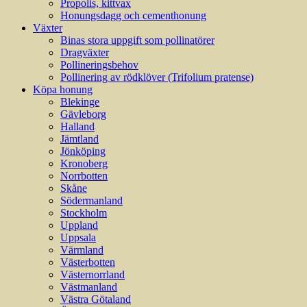
Propolis, kittvax
Honungsdagg och cementhonung
Växter
Binas stora uppgift som pollinatörer
Dragväxter
Pollineringsbehov
Pollinering av rödklöver (Trifolium pratense)
Köpa honung
Blekinge
Gävleborg
Halland
Jämtland
Jönköping
Kronoberg
Norrbotten
Skåne
Södermanland
Stockholm
Uppland
Uppsala
Värmland
Västerbotten
Västernorrland
Västmanland
Västra Götaland