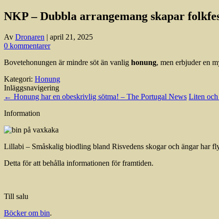
NKP – Dubbla arrangemang skapar folkfest
Av
Dronaren
|
april 21, 2025
0 kommentarer
Bovetehonungen är mindre söt än vanlig
honung
, men erbjuder en my
Kategori:
Honung
Inläggsnavigering
←
Honung har en obeskrivlig sötma! – The Portugal News
Liten och
Information
Lillabi – Småskalig biodling bland Risvedens skogar och ängar har flyt
Detta för att behålla informationen för framtiden.
Till salu
Böcker om bin
.