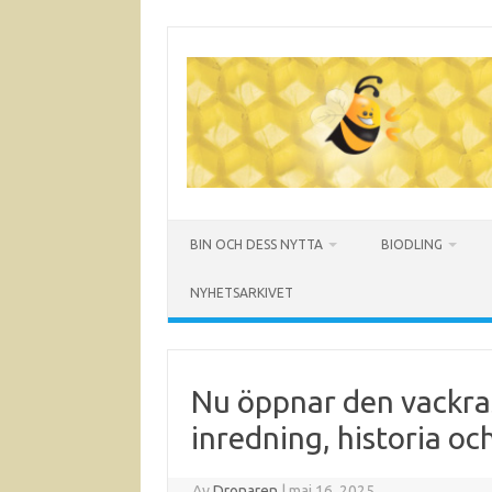
Hoppa
till
innehåll
BIN OCH DESS NYTTA
BIODLING
NYHETSARKIVET
Nu öppnar den vackras
inredning, historia oc
Av
Dronaren
|
maj 16, 2025