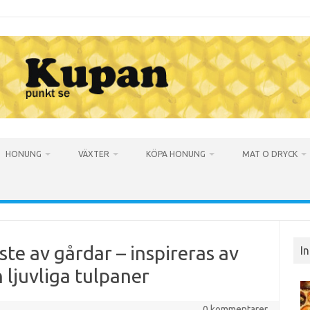
HONUNG
VÄXTER
KÖPA HONUNG
MAT O DRYCK
te av gårdar – inspireras av
I
h ljuvliga tulpaner
0 kommentarer