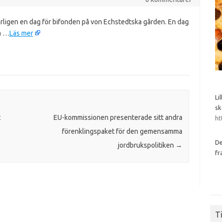
rligen en dag för bifonden på von Echstedtska gården. En dag
a …
Läs mer
Li
sk
t
EU-kommissionen presenterade sitt andra
ht
förenklingspaket för den gemensamma
De
jordbrukspolitiken
→
fr
Ti