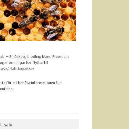
llabi – Småskalig biodling bland Risvedens
ogar och ängar har flyttat till
tps://lillabi.kupan.se/
tta för att behålla informationen för
amtiden.
ll salu