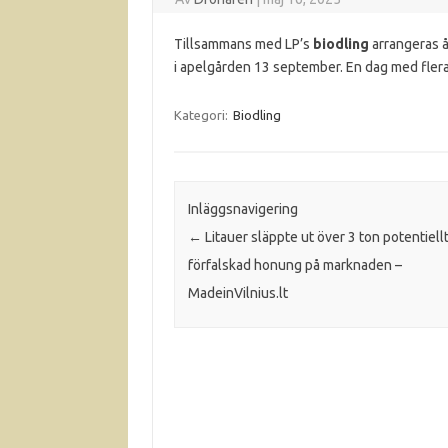
Tillsammans med LP’s
biodling
arrangeras å
i apelgården 13 september. En dag med fler
Kategori:
Biodling
Inläggsnavigering
←
Litauer släppte ut över 3 ton potentiell
förfalskad honung på marknaden –
MadeinVilnius.lt