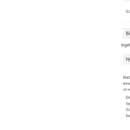
Bö
B
Inge
N
Nat
evo
on a
En
Sy
Sc
ho