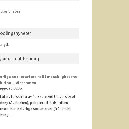
cker om bin
.
iodlingsnyheter
t nytt
yheter runt honung
urliga sockerarters roll i mänsklighetens
lution. - Vietnam.vn
ugusti 7, 2026
ligt ny forskning av forskare vid University of
dney (Australien), publicerad i tidskriften
ience, kan naturliga sockerarter (från frukt,
nung ...