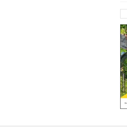
Sök
efte