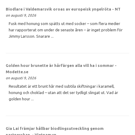
Biodlare i Valdemarsvik oroas av europeisk yngelröta - NT
on augusti 9, 2026
Fusk med honung som spätts ut med socker – som flera medier
har rapporterat om under de senaste åren – är inget problem för
Jimmy Larsson. Snarare ...
Golden hour brunette är hårfärgen alla vill ha i sommar -
Modette.se
on augusti 9, 2026
Resultatet är ett brunt hår med subtila skiftningar i karamell,
honung och choklad – utan att det ser tydligt slingat ut. Vad är
golden hour ...
Gia Lai främjar hållbar biodlingsutveckling genom
partnerskap. - Vietnam.vn