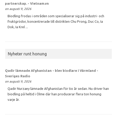
partnerskap. - Vietnam.vn
on augusti 9, 2026
Biodling frodas i områden som specialiserar sig på industri- och
fruktgrödor, koncentrerade till distrikten Chu Prong, Duc Co, Ia
Dok, Ia Krel ...
Nyheter runt honung
Qadir lämnade Afghanistan - blev biodlare i Värmland -
Sveriges Radio
on augusti 9, 2026
Qadir Nurzaey lämnade Afghanistan för tio år sedan. Nu driver han
biodling på heltid i Ölme där han producerar flera ton honung
varje år.