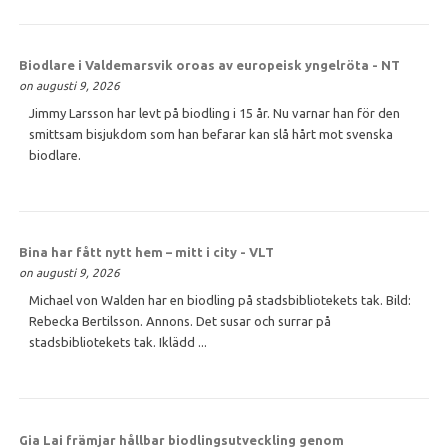
Biodlare i Valdemarsvik oroas av europeisk yngelröta - NT
on augusti 9, 2026
Jimmy Larsson har levt på biodling i 15 år. Nu varnar han för den
smittsam bisjukdom som han befarar kan slå hårt mot svenska
biodlare.
Bina har fått nytt hem – mitt i city - VLT
on augusti 9, 2026
Michael von Walden har en biodling på stadsbibliotekets tak. Bild:
Rebecka Bertilsson. Annons. Det susar och surrar på
stadsbibliotekets tak. Iklädd ...
Gia Lai främjar hållbar biodlingsutveckling genom