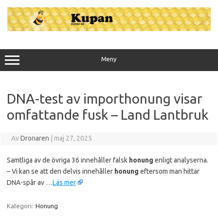
Hoppa
till
innehåll
Meny
DNA-test av importhonung visar
omfattande fusk – Land Lantbruk
Av
Dronaren
|
maj 27, 2025
Samtliga av de övriga 36 innehåller falsk
honung
enligt analyserna.
– Vi kan se att den delvis innehåller
honung
eftersom man hittar
DNA-spår av …
Läs mer
Kategori:
Honung