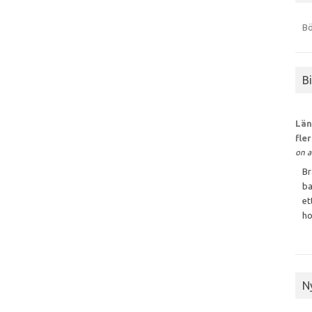
Bö
B
Län
fle
on a
Br
ba
et
ho
N