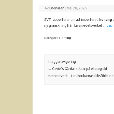
Av
Dronaren
|
maj 28, 2025
SVT rapporterar om att importerad
honung
t
ny granskning från Livsmedelsverket …
Läs 
Kategori:
Honung
Inläggsnavigering
←
Gavie´s Gårdar satsar på ekologiskt
mathantverk – Lantbrukarnas Riksförbund