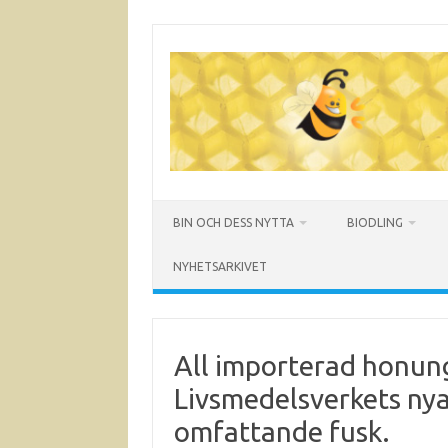
Hoppa
till
innehåll
BIN OCH DESS NYTTA
BIODLING
NYHETSARKIVET
All importerad honung 
Livsmedelsverkets nya
omfattande fusk.