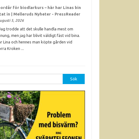
ordår för biodlarkurs – här har Linas bin
ttat in | Melleruds Nyheter - PressReader
ugusti 5, 2026
Jag trodde att det skulle handla mest om
nung, men jag har blivit väldigt fäst vid bina.
r Lina och hennes man köpte gården vid
rra Kroken ...
r: