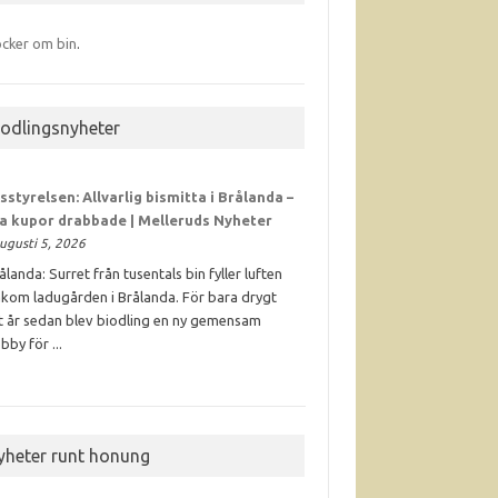
cker om bin
.
iodlingsnyheter
sstyrelsen: Allvarlig bismitta i Brålanda –
ra kupor drabbade | Melleruds Nyheter
ugusti 5, 2026
ålanda: Surret från tusentals bin fyller luften
kom ladugården i Brålanda. För bara drygt
t år sedan blev biodling en ny gemensam
bby för ...
yheter runt honung