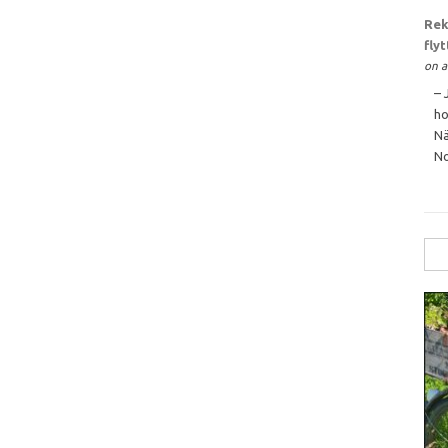
Rek
fly
on a
– 
ho
Nä
No
Sök
efte