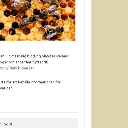
llabi – Småskalig biodling bland Risvedens
ogar och ängar har flyttat till
tps://lillabi.kupan.se/
tta för att behålla informationen för
amtiden.
ll salu