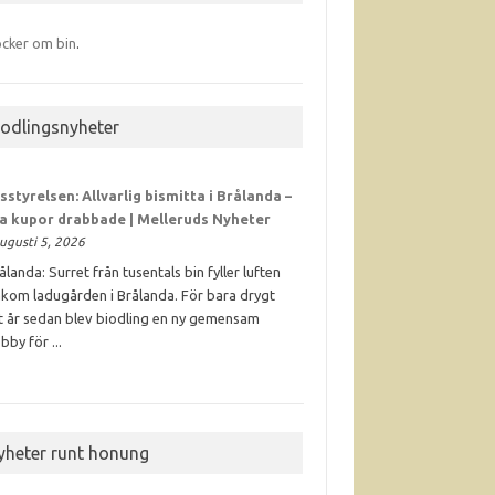
cker om bin
.
iodlingsnyheter
sstyrelsen: Allvarlig bismitta i Brålanda –
ra kupor drabbade | Melleruds Nyheter
ugusti 5, 2026
ålanda: Surret från tusentals bin fyller luften
kom ladugården i Brålanda. För bara drygt
t år sedan blev biodling en ny gemensam
bby för ...
yheter runt honung