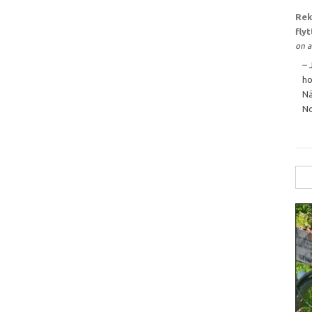
Rek
fly
on a
– 
ho
Nä
No
Sök
efte