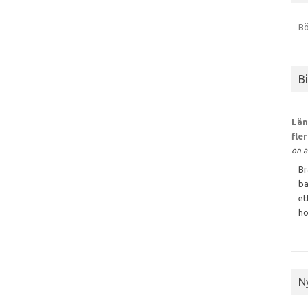
Bö
B
Län
fle
on a
Br
ba
et
ho
N