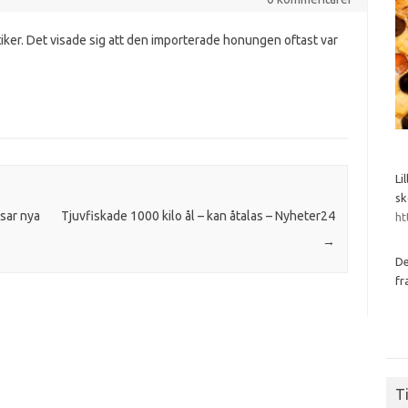
iker. Det visade sig att den importerade honungen oftast var
Li
sk
sar nya
Tjuvfiskade 1000 kilo ål – kan åtalas – Nyheter24
ht
→
De
fr
Ti