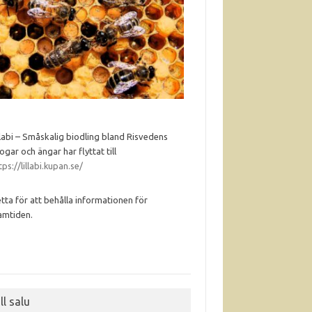
llabi – Småskalig biodling bland Risvedens
ogar och ängar har flyttat till
tps://lillabi.kupan.se/
tta för att behålla informationen för
amtiden.
ll salu