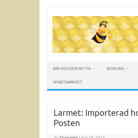
Hoppa
till
innehåll
BIN OCH DESS NYTTA
BIODLING
NYHETSARKIVET
Larmet: Importerad ho
Posten
Av
Dronaren
|
maj 29, 2025