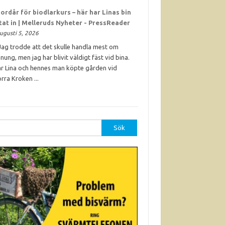
ordår för biodlarkurs – här har Linas bin
ttat in | Melleruds Nyheter - PressReader
ugusti 5, 2026
Jag trodde att det skulle handla mest om
nung, men jag har blivit väldigt fäst vid bina.
r Lina och hennes man köpte gården vid
rra Kroken ...
r: