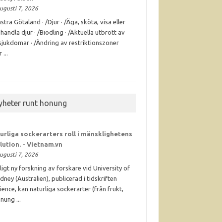
ugusti 7, 2026
stra Götaland · /Djur · /Äga, sköta, visa eller
handla djur · /Biodling · /Aktuella utbrott av
sjukdomar · /Ändring av restriktionszoner
 ...
yheter runt honung
urliga sockerarters roll i mänsklighetens
lution. - Vietnam.vn
ugusti 7, 2026
ligt ny forskning av forskare vid University of
dney (Australien), publicerad i tidskriften
ience, kan naturliga sockerarter (från frukt,
nung ...