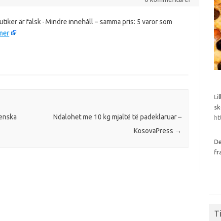
tiker är falsk · Mindre innehåll – samma pris: 5 varor som
mer
Li
sk
venska
Ndalohet me 10 kg mjaltë të padeklaruar –
ht
KosovaPress
→
De
fr
Ti