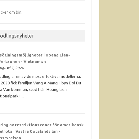
cker om bin
.
iodlingsnyheter
sörjningsmöjligheter i Hoang Lien-
fertzonen - Vietnam.vn
ugusti 7, 2026
odling är en av de mest effektiva modellerna.
 2020 fick familjen Vang A Mang, i byn Doi Du
Ta Van kommun, stöd från Hoang Lien
tionalpark i ...
ring av restriktionszoner för amerikansk
elröta i Västra Götalands län -
sstyrelsen