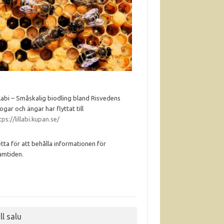
llabi – Småskalig biodling bland Risvedens
ogar och ängar har flyttat till
tps://lillabi.kupan.se/
tta för att behålla informationen för
amtiden.
ll salu