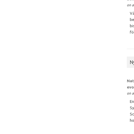
on a
Vä
be
bi
för
N
Nat
evo
on a
En
Sy
Sc
ho