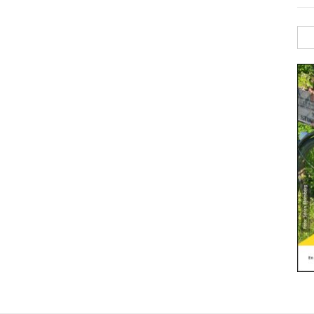
Sök
efte