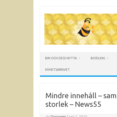
Hoppa
till
innehåll
BIN OCH DESS NYTTA
BIODLING
NYHETSARKIVET
Mindre innehåll – sam
storlek – News55
Av
Dronaren
|
juni 2, 2025