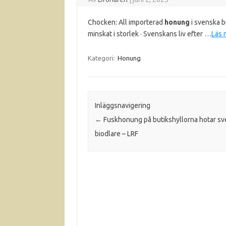
Chocken: All importerad
honung
i svenska bu
minskat i storlek · Svenskans liv efter …
Läs 
Kategori:
Honung
Inläggsnavigering
←
Fuskhonung på butikshyllorna hotar s
biodlare – LRF