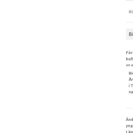
Bö
B
För
buf
on a
Bi
År
i 
na
Änd
yng
Län