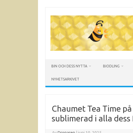
Hoppa
till
innehåll
BIN OCH DESS NYTTA
BIODLING
NYHETSARKIVET
Chaumet Tea Time på 
sublimerad i alla des
Av
Dronaren
|
juni 10, 2025