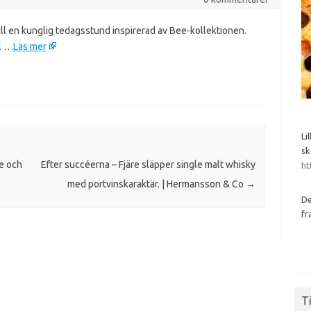
ll en kunglig tedagsstund inspirerad av Bee-kollektionen.
ll …
Läs mer
Li
sk
e och
Efter succéerna – Fjäre släpper single malt whisky
ht
med portvinskaraktär. | Hermansson & Co
→
De
fr
Ti