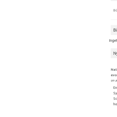
Bö
B
Inge
N
Nat
evo
on a
En
Sy
Sc
ho