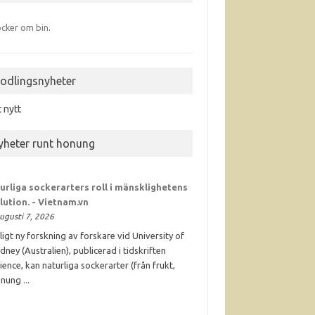
cker om bin
.
iodlingsnyheter
t nytt
yheter runt honung
urliga sockerarters roll i mänsklighetens
lution. - Vietnam.vn
ugusti 7, 2026
ligt ny forskning av forskare vid University of
dney (Australien), publicerad i tidskriften
ience, kan naturliga sockerarter (från frukt,
nung ...