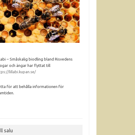
llabi – Småskalig biodling bland Risvedens
ogar och ängar har flyttat till
tps://lillabi.kupan.se/
tta för att behålla informationen för
amtiden.
ll salu