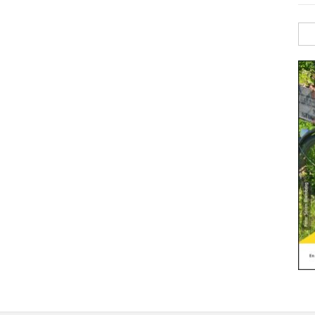
Sök
efte