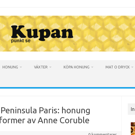
HONUNG
VÄXTER
KÖPA HONUNG
MAT O DRYCK
Peninsula Paris: honung
I
s former av Anne Coruble
0 kommentarer