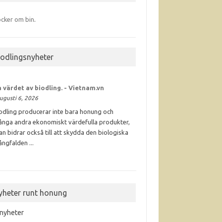
cker om bin
.
iodlingsnyheter
 värdet av
biodling
. - Vietnam.vn
ugusti 6, 2026
odling producerar inte bara honung och
nga andra ekonomiskt värdefulla produkter,
an bidrar också till att skydda den biologiska
ngfalden ...
yheter runt honung
 nyheter