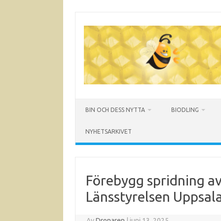
Hoppa
till
innehåll
BIN OCH DESS NYTTA
BIODLING
NYHETSARKIVET
Förebygg spridning av 
Länsstyrelsen Uppsal
Av
Dronaren
|
juni 13, 2025