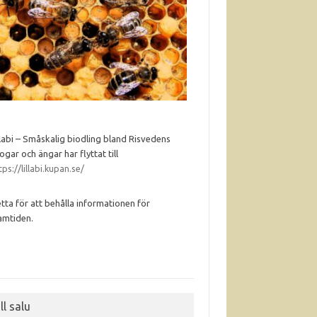
llabi – Småskalig biodling bland Risvedens
ogar och ängar har flyttat till
tps://lillabi.kupan.se/
tta för att behålla informationen för
amtiden.
ll salu