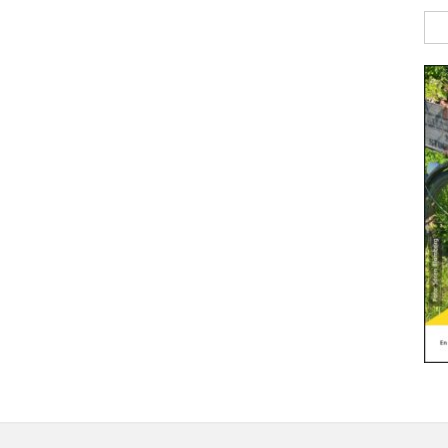
Sök
efte