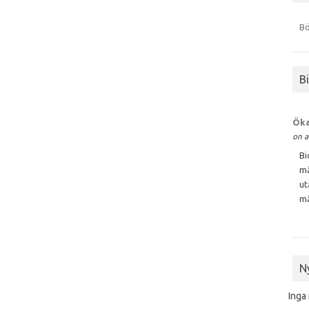
Bö
B
Öka
on a
Bi
må
ut
må
N
Inga