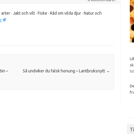
rter · Jakt och vilt · Fiske · Råd om vilda djur · Natur och
r
Li
sk
Bin –
Så undviker du falsk honung – Lantbruksnytt
→
ht
De
fr
Ti