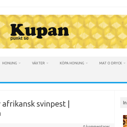
HONUNG
VÄXTER
KÖPA HONUNG
MAT O DRYCK
afrikansk svinpest |
I
a
0 kommentarer