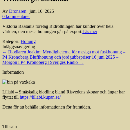
Av
Dronaren
|
juni 16, 2025
0 kommentarer
Viktoria Bassanis företag Bidrottningen har kunder över hela
världen, den mesta honungen går på export.
Läs mer
Kategori:
Honung
Inläggsnavigering
←
Biodlaren Joakim: Myndigheterna för mesiga mot fuskhonung –
P4 Kronoberg
Bluffhonung och jordgubbspriser 16 juni 2025 –
Morgon i P4 Kronoberg | Sveriges Radio
→
Information
Lillabi – Småskalig biodling bland Risvedens skogar och ängar har
flyttat till
https://lillabi.kupan.se/
Detta för att behålla informationen för framtiden.
Till salu