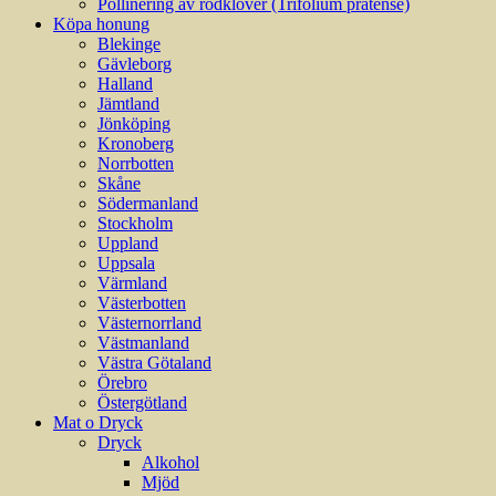
Pollinering av rödklöver (Trifolium pratense)
Köpa honung
Blekinge
Gävleborg
Halland
Jämtland
Jönköping
Kronoberg
Norrbotten
Skåne
Södermanland
Stockholm
Uppland
Uppsala
Värmland
Västerbotten
Västernorrland
Västmanland
Västra Götaland
Örebro
Östergötland
Mat o Dryck
Dryck
Alkohol
Mjöd