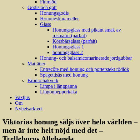
Finmjöd
Godis och gott
Honungsgodis
Honungskarameller
Glass
Honungsglass med pikant smak av
rosmarin (parfait)
Körsbärsglass (parfait)
Honungsglass 1
honungsglass 2
Honung- och balsamicomarinerade jordgubbar
Maträtter
Entrecôte med honung och porterstekt rödlök
Spagettisås med honung
Bröd o bakverk
Limpa i långpanna
Lingonpepperkaka
Vaxljus
Om
Nyhetsarkivet
Viktorias honung säljs över hela världen –
men är inte helt nöjd med det –
Trelleborgs Allehanda