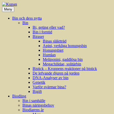
Hoppa
till
Meny
innehåll
Bin och dess nytta
Bin
Bi, geting eller vad?
Bin i forntid
Biraser
Binas släktträd
Apini, verkliga honungsbin
Honungsbiet
Humlan
Meliponini, gaddlösa bin
Megachilidae, solitärbin
Bistick – Kroppens reaktioner på bistick
De lefvande djuren på jorden
DNA-Analyser av bin
Genetik
Varför svärmar bina?
Bigift
Biodling
Bin i samhälle
Binas näringsbehov
Biodlarens år