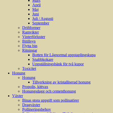
Mars
April
Maj
Juni
Juli / Augusti
September
Driftformer
Ramvikter
Vinterförluster
Bitillsyn
Flytta bin
Ritningar
Botten för Lågnormal uppstaplingskupa
Snabbkokare
Uppställningsbänk för två kupor
Toxicitet
Honung
Honung
Tillverkning av kristalliserad honung
Propolis, kittvax
Honungsdagg och cementhonung
Växter
Binas stora uppgift som pollinatörer
Dragväxter
Pollineringsbehov