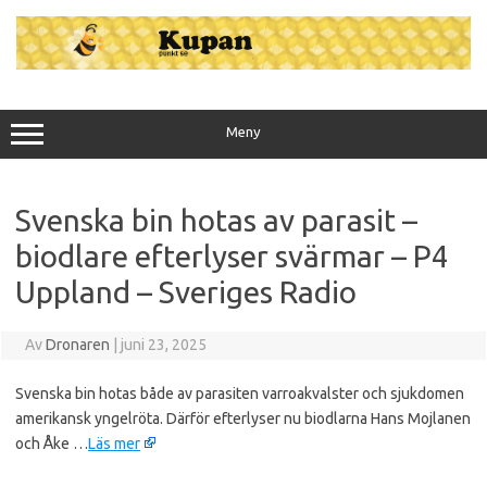
Hoppa
till
innehåll
Meny
Svenska bin hotas av parasit –
biodlare efterlyser svärmar – P4
Uppland – Sveriges Radio
Av
Dronaren
|
juni 23, 2025
Svenska bin hotas både av parasiten varroakvalster och sjukdomen
amerikansk yngelröta. Därför efterlyser nu biodlarna Hans Mojlanen
och Åke …
Läs mer