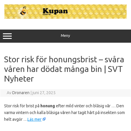
Hoppa
till
innehåll
Meny
Stor risk för honungsbrist – svåra
våren har dödat många bin | SVT
Nyheter
Av
Dronaren
|
juni 27, 2025
Stor risk för brist på
honung
efter mild vinter och blåsig vår … Den
varma vintern och kalla blåsiga våren har tagit hårt på insekten som
helt avgör …
Läs mer