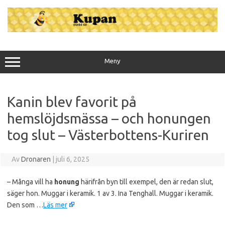
Hoppa
till
innehåll
Meny
Kanin blev favorit på
hemslöjdsmässa – och honungen
tog slut – Västerbottens-Kuriren
Av
Dronaren
|
juli 6, 2025
– Många vill ha
honung
härifrån byn till exempel, den är redan slut,
säger hon. Muggar i keramik. 1 av 3. Ina Tenghall. Muggar i keramik.
Den som …
Läs mer