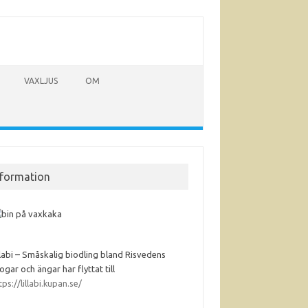
VAXLJUS
OM
nformation
llabi – Småskalig biodling bland Risvedens
ogar och ängar har flyttat till
tps://lillabi.kupan.se/