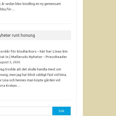
t år sedan blev biodling en ny gemensam
bby för ...
yheter runt honung
ordår för biodlarkurs – här har Linas bin
ttat in | Melleruds Nyheter - PressReader
ugusti 5, 2026
Jag trodde att det skulle handla mest om
nung, men jag har blivit väldigt fäst vid bina.
r Lina och hennes man köpte gården vid
rra Kroken ...
r: