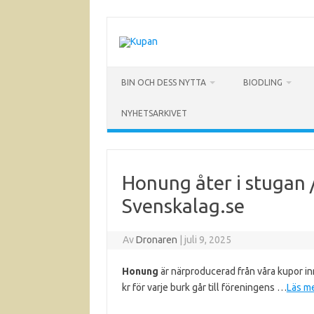
Hoppa
till
innehåll
BIN OCH DESS NYTTA
BIODLING
NYHETSARKIVET
Honung åter i stugan 
Svenskalag.se
Av
Dronaren
|
juli 9, 2025
Honung
är närproducerad från våra kupor inn
kr för varje burk går till föreningens …
Läs m