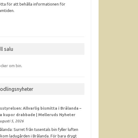
tta för att behålla informationen för
amtiden.
ll salu
cker om bin
.
iodlingsnyheter
sstyrelsen: Allvarlig bismitta i Brålanda –
ra kupor drabbade | Melleruds Nyheter
ugusti 5, 2026
ålanda: Surret från tusentals bin fyller luften
kom ladugården i Brålanda. För bara drygt