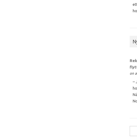
et
ho
N
Rek
fly
on a
– 
ho
Nä
No
Sök
efte