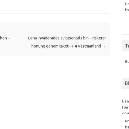
De
fr
chen –
Lena invaderades av tusentals bin – riskerar
Ti
honung genom taket – P4 Västmanland
→
Bö
B
Län
fle
on a
Br
ba