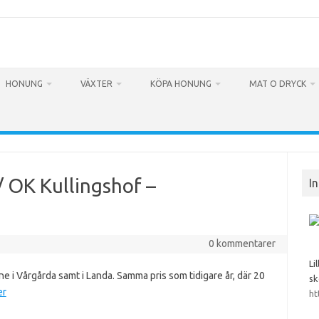
HONUNG
VÄXTER
KÖPA HONUNG
MAT O DRYCK
/ OK Kullingshof –
I
0 kommentarer
Li
e i Vårgårda samt i Landa. Samma pris som tidigare år, där 20
sk
er
ht