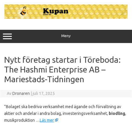
Hoppa
till
innehåll
Meny
Nytt företag startar i Töreboda:
The Hashmi Enterprise AB –
Mariestads-Tidningen
Av
Dronaren
|
juli 17, 2025
”Bolaget ska bedriva verksamhet med ägande och förvaltning av
aktier och andelar i andra bolag, investeringsverksamhet,
biodling
,
musikproduktion …
Läs mer