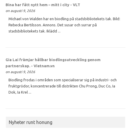
Bina har fått nytt hem – mitt i city - VLT
on augusti 9, 2026
Michael von Walden har en biodling på stadsbibliotekets tak. Bild:
Rebecka Bertilsson. Annons. Det susar och surrar på
stadsbibliotekets tak. Iklädd ...
Gia Lai främjar hållbar biodlingsutveckling genom
partnerskap. - Vietnam.vn
on augusti 9, 2026
Biodling frodas i områden som specialiserar sig på industri- och
fruktgrödor, koncentrerade till distrikten Chu Prong, Duc Co, Ia
Dok, Ia Krel ...
Nyheter runt honung