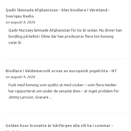
Qadir lämnade Afghanistan - blev biodlare i Värmland -
Sveriges Radio
on augusti 9, 2026
Qadir Nurzaey lämnade Afghanistan för tio år sedan. Nu driver han
biodling på heltid i Ölme där han producerar flera ton honung
varje år.
Biodlare i Valdemarsvik oroas av europeisk yngelröta - NT
on augusti 9, 2026
Fusk med honung som spätts ut med socker – som flera medier
har rapporterat om under de senaste åren – är inget problem för
Jimmy Larsson. Snarare ...
Golden hour brunette är hårfärgen alla vill ha i sommar -