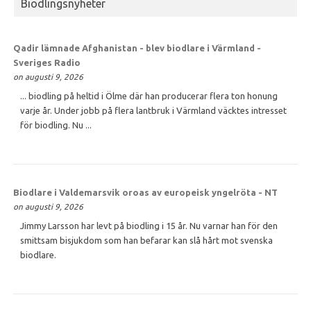
Biodlingsnyheter
Qadir lämnade Afghanistan - blev biodlare i Värmland -
Sveriges Radio
on augusti 9, 2026
... biodling på heltid i Ölme där han producerar flera ton honung
varje år. Under jobb på flera lantbruk i Värmland väcktes intresset
för biodling. Nu ...
Biodlare i Valdemarsvik oroas av europeisk yngelröta - NT
on augusti 9, 2026
Jimmy Larsson har levt på biodling i 15 år. Nu varnar han för den
smittsam bisjukdom som han befarar kan slå hårt mot svenska
biodlare.