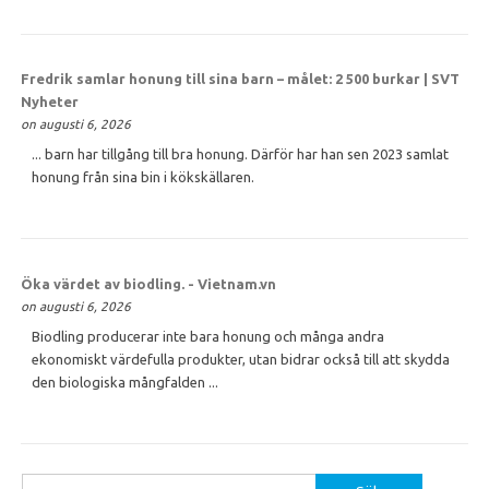
Fredrik samlar
honung
till sina barn – målet: 2 500 burkar | SVT
Nyheter
on augusti 6, 2026
... barn har tillgång till bra honung. Därför har han sen 2023 samlat
honung från sina bin i kökskällaren.
Öka värdet av biodling. - Vietnam.vn
on augusti 6, 2026
Biodling producerar inte bara honung och många andra
ekonomiskt värdefulla produkter, utan bidrar också till att skydda
den biologiska mångfalden ...
Sök