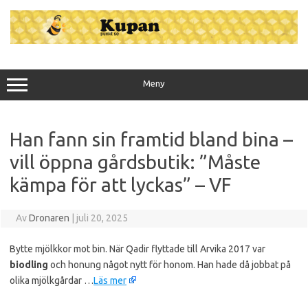
Hoppa
till
innehåll
Meny
Han fann sin framtid bland bina –
vill öppna gårdsbutik: ”Måste
kämpa för att lyckas” – VF
Av
Dronaren
|
juli 20, 2025
Bytte mjölkkor mot bin. När Qadir flyttade till Arvika 2017 var
biodling
och honung något nytt för honom. Han hade då jobbat på
olika mjölkgårdar …
Läs mer