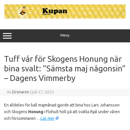
Hoppa
till
innehåll
Meny
Tuff vår för Skogens Honung när
bina svalt: ”Sämsta maj någonsin”
– Dagens Vimmerby
Av
Dronaren
|
juli 27, 2025
En alldeles för kall majmånad gjorde att bina hos Lars Johansson
och Skogens
Honung
i Flohult höll på att svälta ihjäl under våren
och försommaren …
Läs mer