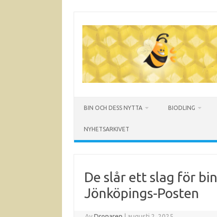
Hoppa
till
innehåll
BIN OCH DESS NYTTA
BIODLING
NYHETSARKIVET
De slår ett slag för bi
Jönköpings-Posten
Av
Dronaren
|
augusti 2, 2025