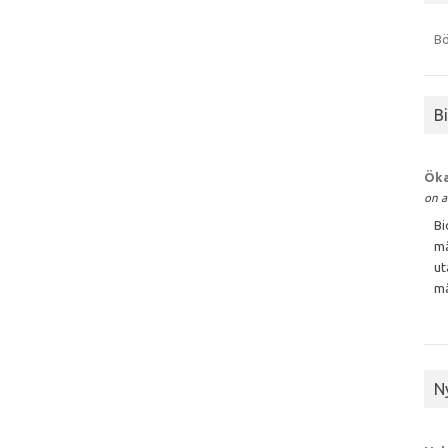
Bö
B
Öka
on a
Bi
må
ut
må
N