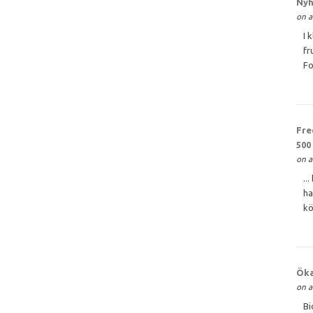
Nyh
on a
I 
fr
Fo
Fre
500
on a
..
ha
kö
Öka
on a
Bi