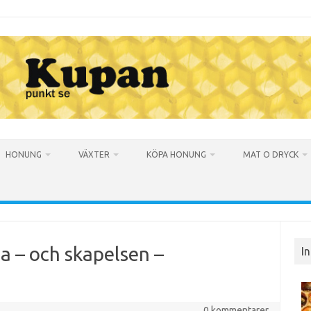
HONUNG
VÄXTER
KÖPA HONUNG
MAT O DRYCK
na – och skapelsen –
I
0 kommentarer