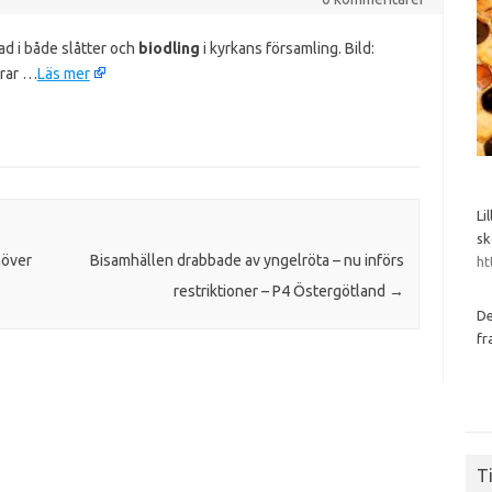
d i både slåtter och
biodling
i kyrkans församling. Bild:
erar …
Läs mer
Li
sk
höver
Bisamhällen drabbade av yngelröta – nu införs
ht
restriktioner – P4 Östergötland
→
De
fr
Ti