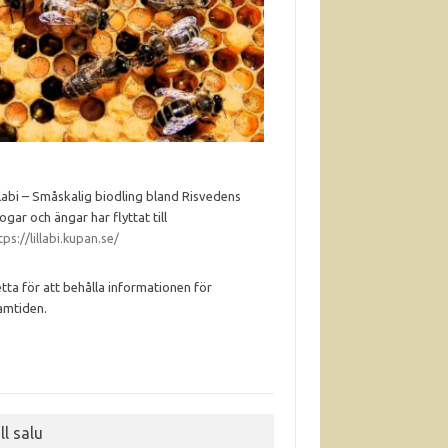
llabi – Småskalig biodling bland Risvedens
ogar och ängar har flyttat till
tps://lillabi.kupan.se/
tta för att behålla informationen för
amtiden.
ll salu