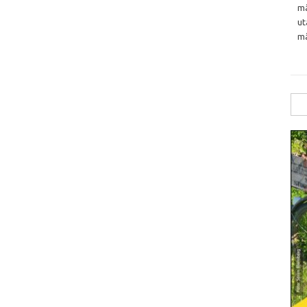
må
ut
må
Sök
efte