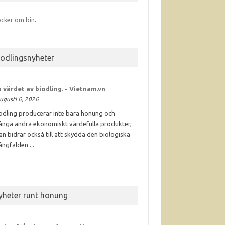
cker om bin
.
iodlingsnyheter
 värdet av
biodling
. - Vietnam.vn
ugusti 6, 2026
odling producerar inte bara honung och
nga andra ekonomiskt värdefulla produkter,
an bidrar också till att skydda den biologiska
ngfalden ...
yheter runt honung