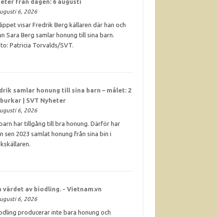
eter från dagen: 6 augusti
ugusti 6, 2026
klippet visar Fredrik Berg källaren där han och
un Sara Berg samlar honung till sina barn.
to: Patricia Torvalds/SVT.
drik samlar
honung
till sina barn – målet: 2
 burkar | SVT Nyheter
ugusti 6, 2026
. barn har tillgång till bra honung. Därför har
n sen 2023 samlat honung från sina bin i
kskällaren.
 värdet av biodling. - Vietnam.vn
ugusti 6, 2026
odling producerar inte bara honung och