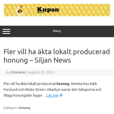
Hoppa
till
innehåll
Meny
Fler vill ha äkta lokalt producerad
honung – Siljan News
Av
Dronaren
|
augusti 20, 2025
Fler vill ha äkta lokalt producerad
honung
. Hemma hos Katti
Forslund och Micke Ström i Vikarbyn surrar det i bikuporna och
flitiga honungsbin flyger …
Läs mer
Kategori:
Honung