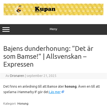
Hoppa
till
innehåll
Meny
Bajens dunderhonung: ”Det är
som Bamse!” | Allsvenskan –
Expressen
Av
Dronaren
|
september 21, 2025
Det finns en anledning till att Bamse äter
honung
. Även en till att
spelarna i Hammarby IF gör det.
Läs mer
Kategori:
Honung