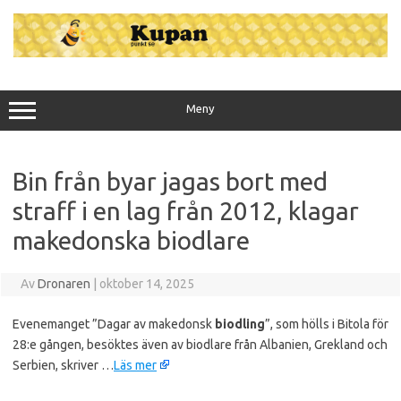
Hoppa
till
innehåll
Meny
Bin från byar jagas bort med
straff i en lag från 2012, klagar
makedonska biodlare
Av
Dronaren
|
oktober 14, 2025
Evenemanget ”Dagar av makedonsk
biodling
”, som hölls i Bitola för
28:e gången, besöktes även av biodlare från Albanien, Grekland och
Serbien, skriver …
Läs mer