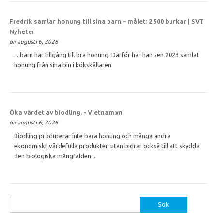
Fredrik samlar
honung
till sina barn – målet: 2 500 burkar | SVT
Nyheter
on augusti 6, 2026
... barn har tillgång till bra honung. Därför har han sen 2023 samlat
honung från sina bin i kökskällaren.
Öka värdet av biodling. - Vietnam.vn
on augusti 6, 2026
Biodling producerar inte bara honung och många andra
ekonomiskt värdefulla produkter, utan bidrar också till att skydda
den biologiska mångfalden ...
Sök
efter: