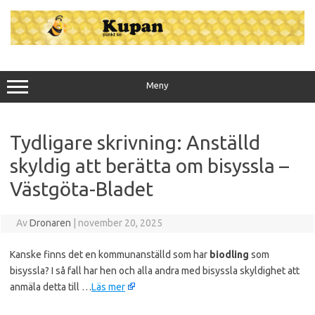
Hoppa
till
innehåll
Meny
Tydligare skrivning: Anställd
skyldig att berätta om bisyssla –
Västgöta-Bladet
Av
Dronaren
|
november 20, 2025
Kanske finns det en kommunanställd som har
biodling
som
bisyssla? I så fall har hen och alla andra med bisyssla skyldighet att
anmäla detta till …
Läs mer