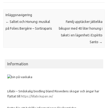
Inläggsnavigering
←
Saltet och Honung: musikal
Familj upptäcker jättelika
på Folies Bergère – Sortiraparis
bikupor med 40 liter honung i
taket i en lägenhet i Espírito
Santo
→
Information
Lillabi – Småskalig biodling bland Risvedens skogar och ängar har
flyttat till
https://lillabi.kupan.se/
Detta för att behålla informationen för framtiden.