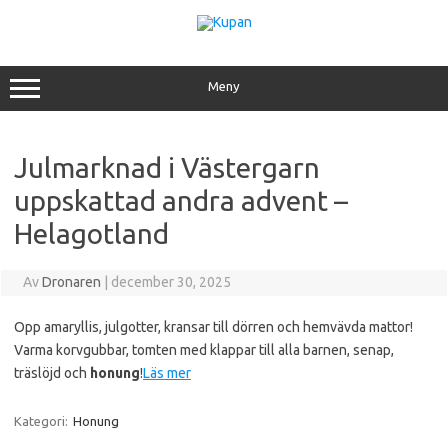
Hoppa
till
innehåll
Meny
Julmarknad i Västergarn
uppskattad andra advent –
Helagotland
Av
Dronaren
|
december 30, 2025
Opp amaryllis, julgotter, kransar till dörren och hemvävda mattor!
Varma korvgubbar, tomten med klappar till alla barnen, senap,
träslöjd och
honung
!
Läs mer
Kategori:
Honung