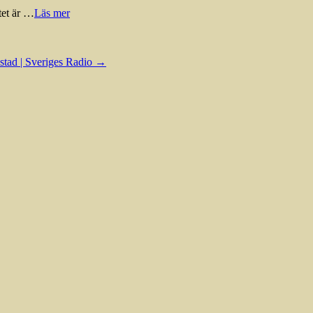
tet är …
Läs mer
anstad | Sveriges Radio
→