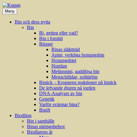
Hoppa
till
Meny
innehåll
Bin och dess nytta
Bin
Bi, geting eller vad?
Bin i forntid
Biraser
Binas släktträd
Apini, verkliga honungsbin
Honungsbiet
Humlan
Meliponini, gaddlösa bin
Megachilidae, solitärbin
Bistick – Kroppens reaktioner på bistick
De lefvande djuren på jorden
DNA-Analyser av bin
Genetik
Varför svärmar bina?
Bigift
Biodling
Bin i samhälle
Binas näringsbehov
Biodlarens år