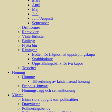
Mars
April
Maj
Juni
Juli / Augusti
September
Driftformer
Ramvikter
Vinterförluster
Bitillsyn
Flytta bin
Ritningar
Botten för Lågnormal uppstaplingskupa
Snabbkokare
Uppställningsbänk för två kupor
Toxicitet
Honung
Honung
Tillverkning av kristalliserad honung
Propolis, kittvax
Honungsdagg och cementhonung
Växter
Binas stora uppgift som pollinatörer
Dragväxter
Pollineringsbehov