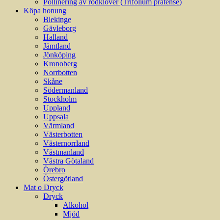
Pollinering av rödklöver (Trifolium pratense)
Köpa honung
Blekinge
Gävleborg
Halland
Jämtland
Jönköping
Kronoberg
Norrbotten
Skåne
Södermanland
Stockholm
Uppland
Uppsala
Värmland
Västerbotten
Västernorrland
Västmanland
Västra Götaland
Örebro
Östergötland
Mat o Dryck
Dryck
Alkohol
Mjöd