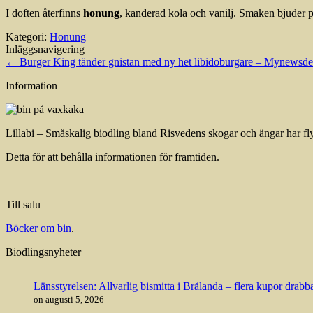
I doften återfinns
honung
, kanderad kola och vanilj. Smaken bjuder på
Kategori:
Honung
Inläggsnavigering
←
Burger King tänder gnistan med ny het libidoburgare – Mynewsd
Information
Lillabi – Småskalig biodling bland Risvedens skogar och ängar har flyt
Detta för att behålla informationen för framtiden.
Till salu
Böcker om bin
.
Biodlingsnyheter
Länsstyrelsen: Allvarlig bismitta i Brålanda – flera kupor drab
on augusti 5, 2026