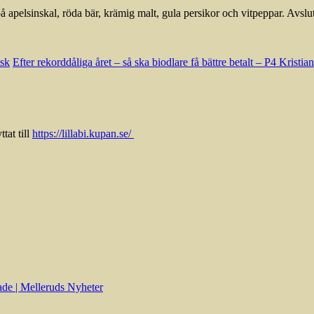
 apelsinskal, röda bär, krämig malt, gula persikor och vitpeppar. Avslu
esk
Efter rekorddåliga året – så ska biodlare få bättre betalt – P4 Kristi
tat till
https://lillabi.kupan.se/
bade | Melleruds Nyheter