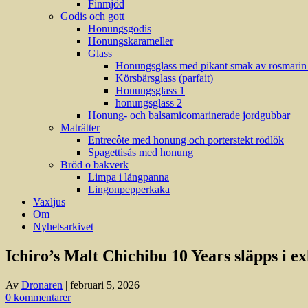
Finmjöd
Godis och gott
Honungsgodis
Honungskarameller
Glass
Honungsglass med pikant smak av rosmarin (
Körsbärsglass (parfait)
Honungsglass 1
honungsglass 2
Honung- och balsamicomarinerade jordgubbar
Maträtter
Entrecôte med honung och porterstekt rödlök
Spagettisås med honung
Bröd o bakverk
Limpa i långpanna
Lingonpepperkaka
Vaxljus
Om
Nyhetsarkivet
Ichiro’s Malt Chichibu 10 Years släpps i e
Av
Dronaren
|
februari 5, 2026
0 kommentarer