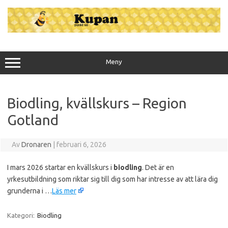
Hoppa
till
innehåll
Meny
Biodling, kvällskurs – Region
Gotland
Av
Dronaren
|
februari 6, 2026
I mars 2026 startar en kvällskurs i
biodling
. Det är en
yrkesutbildning som riktar sig till dig som har intresse av att lära dig
grunderna i …
Läs mer
Kategori:
Biodling