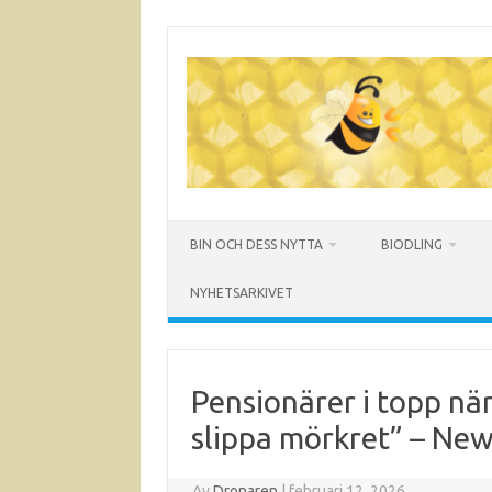
Hoppa
till
innehåll
BIN OCH DESS NYTTA
BIODLING
NYHETSARKIVET
Pensionärer i topp när
slippa mörkret” – Ne
Av
Dronaren
|
februari 12, 2026