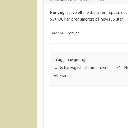
Honung
, agave eller vitt socker – spelar d
55+. Du kan prenumerera på news55 utan 
Kategori:
Honung
Inläggsnavigering
←
Ny hyresgäst i stationshuset – Laxå – N
Allehanda