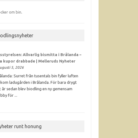
cker om bin
.
iodlingsnyheter
sstyrelsen: Allvarlig bismitta i Brålanda –
ra kupor drabbade | Melleruds Nyheter
ugusti 5, 2026
ålanda: Surret från tusentals bin fyller luften
kom ladugården i Brålanda. För bara drygt
t år sedan blev biodling en ny gemensam
bby för ...
yheter runt honung