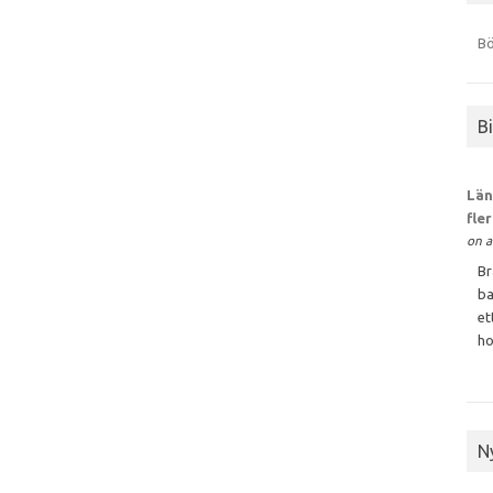
Bö
B
Län
fle
on a
Br
ba
et
ho
N