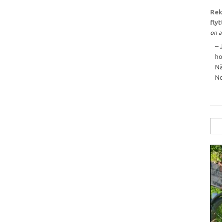
Rek
fly
on a
– 
ho
Nä
No
Sök
efte