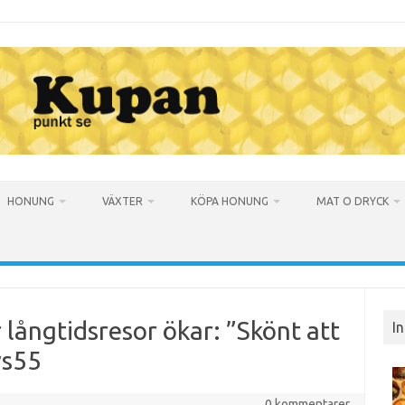
HONUNG
VÄXTER
KÖPA HONUNG
MAT O DRYCK
 långtidsresor ökar: ”Skönt att
I
ws55
0 kommentarer