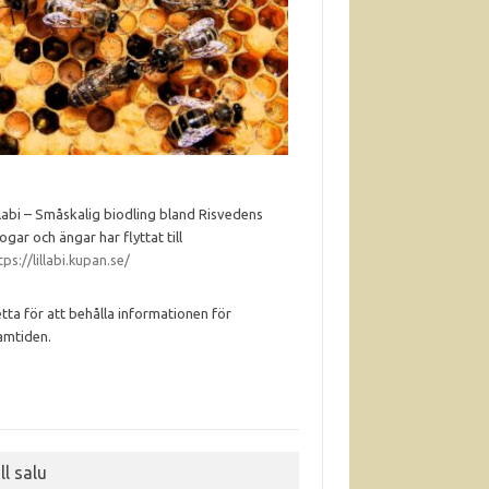
llabi – Småskalig biodling bland Risvedens
ogar och ängar har flyttat till
tps://lillabi.kupan.se/
tta för att behålla informationen för
amtiden.
ll salu