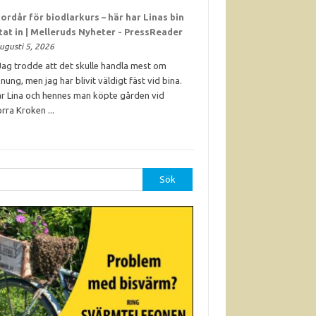
ordår för biodlarkurs – här har Linas bin
ttat in | Melleruds Nyheter - PressReader
ugusti 5, 2026
Jag trodde att det skulle handla mest om
nung, men jag har blivit väldigt fäst vid bina.
r Lina och hennes man köpte gården vid
rra Kroken ...
r: