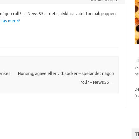
et någon roll? … News55 är det självklara valet för målgruppen
…
Läs mer
Li
sk
erikes
Honung, agave eller vitt socker – spelar det någon
ht
roll? – News55
→
De
fr
Ti