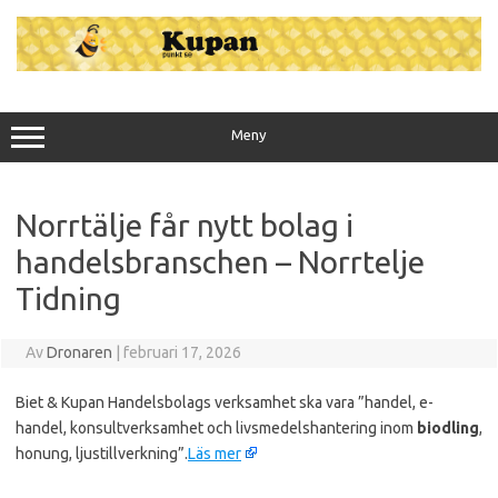
Hoppa
till
innehåll
Meny
Norrtälje får nytt bolag i
handelsbranschen – Norrtelje
Tidning
Av
Dronaren
|
februari 17, 2026
Biet & Kupan Handelsbolags verksamhet ska vara ”handel, e-
handel, konsultverksamhet och livsmedelshantering inom
biodling
,
honung, ljustillverkning”.
Läs mer