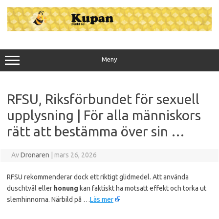
Hoppa
till
innehåll
Meny
RFSU, Riksförbundet för sexuell
upplysning | För alla människors
rätt att bestämma över sin …
Av
Dronaren
|
mars 26, 2026
RFSU rekommenderar dock ett riktigt glidmedel. Att använda
duschtvål eller
honung
kan faktiskt ha motsatt effekt och torka ut
slemhinnorna. Närbild på …
Läs mer