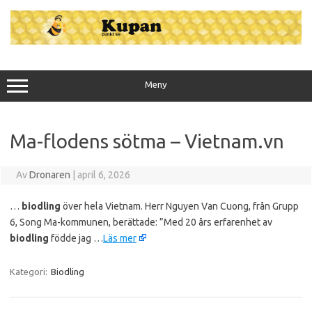
Hoppa
till
innehåll
Meny
Ma-flodens sötma – Vietnam.vn
Av
Dronaren
|
april 6, 2026
…
biodling
över hela Vietnam. Herr Nguyen Van Cuong, från Grupp
6, Song Ma-kommunen, berättade: ”Med 20 års erfarenhet av
biodling
födde jag …
Läs mer
Kategori:
Biodling