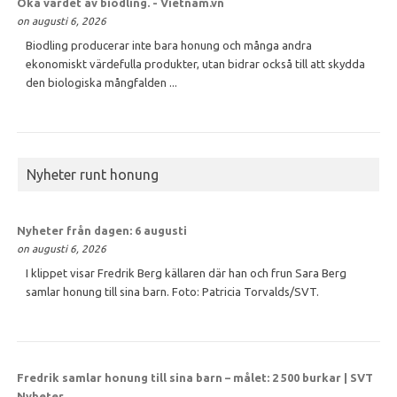
Öka värdet av
biodling
. - Vietnam.vn
on augusti 6, 2026
Biodling producerar inte bara honung och många andra
ekonomiskt värdefulla produkter, utan bidrar också till att skydda
den biologiska mångfalden ...
Nyheter runt honung
Nyheter från dagen: 6 augusti
on augusti 6, 2026
I klippet visar Fredrik Berg källaren där han och frun Sara Berg
samlar honung till sina barn. Foto: Patricia Torvalds/SVT.
Fredrik samlar
honung
till sina barn – målet: 2 500 burkar | SVT
Nyheter