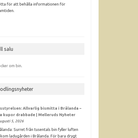
tta för att behålla informationen för
amtiden.
ll salu
cker om bin
.
iodlingsnyheter
sstyrelsen: Allvarlig bismitta i Brålanda –
ra kupor drabbade | Melleruds Nyheter
ugusti 5, 2026
ålanda: Surret från tusentals bin fyller luften
kom ladugården i Brålanda. För bara drygt