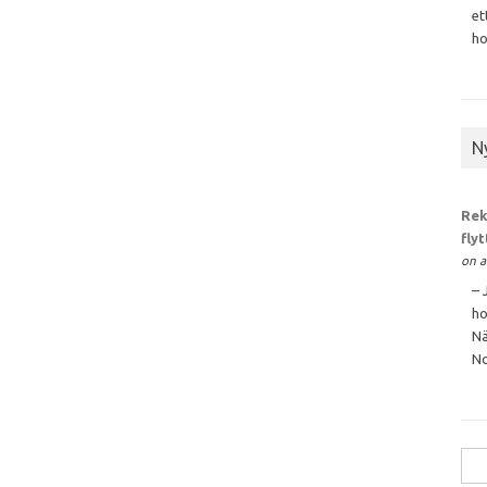
et
ho
N
Rek
fly
on a
– 
ho
Nä
No
Sök
efte