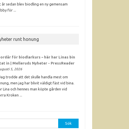
t år sedan blev biodling en ny gemensam
bby för ...
yheter runt honung
ordår för biodlarkurs – här har Linas bin
ttat in | Melleruds Nyheter - PressReader
ugusti 5, 2026
Jag trodde att det skulle handla mest om
nung, men jag har blivit väldigt fäst vid bina.
r Lina och hennes man köpte gården vid
rra Kroken ...
r: