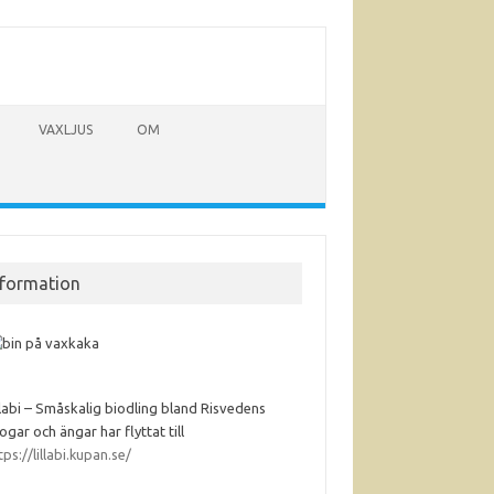
VAXLJUS
OM
nformation
llabi – Småskalig biodling bland Risvedens
ogar och ängar har flyttat till
tps://lillabi.kupan.se/