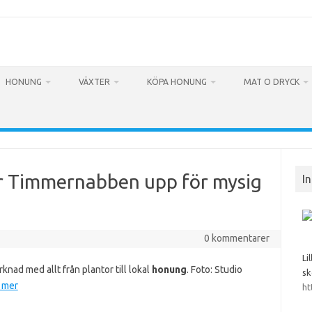
HONUNG
VÄXTER
KÖPA HONUNG
MAT O DRYCK
r Timmernabben upp för mysig
I
0 kommentarer
Li
nad med allt från plantor till lokal
honung
. Foto: Studio
sk
 mer
ht