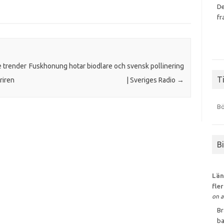
De
fr
e trender
Fuskhonung hotar biodlare och svensk pollinering
Ti
riren
| Sveriges Radio
→
Bö
B
Län
fle
on a
Br
ba