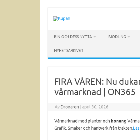
Hoppa
till
innehåll
BIN OCH DESS NYTTA
BIODLING
NYHETSARKIVET
FIRA VÅREN: Nu duka
vårmarknad | ON365
Av
Dronaren
|
april 30, 2026
Vårmarknad med plantor och
honung
Vårmark
Grafik. Smaker och hantverk från trakten.
Läs