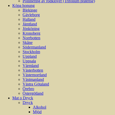
Pollinering av rödklöver (Trifolium pratense)
Köpa honung
Blekinge
Gävleborg
Halland
Jämtland
Jönköping
Kronoberg
Norrbotten
Skåne
Södermanland
Stockholm
Uppland
Uppsala
Värmland
Västerbotten
Västernorrland
Västmanland
Västra Götaland
Örebro
Östergötland
Mat o Dryck
Dryck
Alkohol
Mjöd