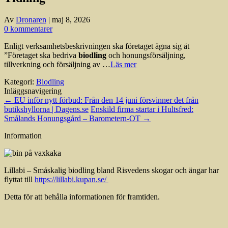
Av
Dronaren
|
maj 8, 2026
0 kommentarer
Enligt verksamhetsbeskrivningen ska företaget ägna sig åt
”Företaget ska bedriva
biodling
och honungsförsäljning,
tillverkning och försäljning av …
Läs mer
Kategori:
Biodling
Inläggsnavigering
←
EU inför nytt förbud: Från den 14 juni försvinner det från
butikshyllorna | Dagens.se
Enskild firma startar i Hultsfred:
Smålands Honungsgård – Barometern-OT
→
Information
Lillabi – Småskalig biodling bland Risvedens skogar och ängar har
flyttat till
https://lillabi.kupan.se/
Detta för att behålla informationen för framtiden.