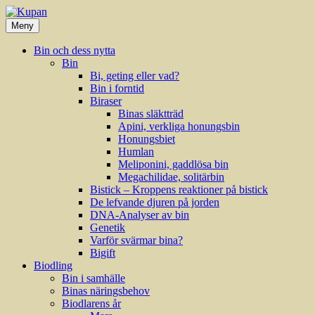
Hoppa
till
Meny
innehåll
Bin och dess nytta
Bin
Bi, geting eller vad?
Bin i forntid
Biraser
Binas släktträd
Apini, verkliga honungsbin
Honungsbiet
Humlan
Meliponini, gaddlösa bin
Megachilidae, solitärbin
Bistick – Kroppens reaktioner på bistick
De lefvande djuren på jorden
DNA-Analyser av bin
Genetik
Varför svärmar bina?
Bigift
Biodling
Bin i samhälle
Binas näringsbehov
Biodlarens år