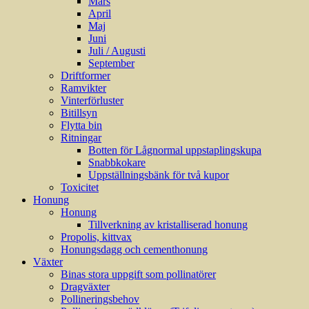
Mars
April
Maj
Juni
Juli / Augusti
September
Driftformer
Ramvikter
Vinterförluster
Bitillsyn
Flytta bin
Ritningar
Botten för Lågnormal uppstaplingskupa
Snabbkokare
Uppställningsbänk för två kupor
Toxicitet
Honung
Honung
Tillverkning av kristalliserad honung
Propolis, kittvax
Honungsdagg och cementhonung
Växter
Binas stora uppgift som pollinatörer
Dragväxter
Pollineringsbehov