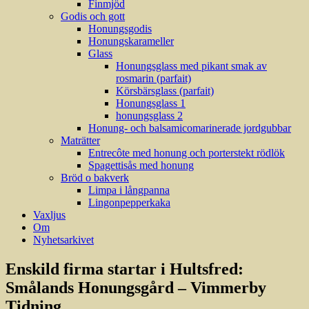
Finmjöd
Godis och gott
Honungsgodis
Honungskarameller
Glass
Honungsglass med pikant smak av
rosmarin (parfait)
Körsbärsglass (parfait)
Honungsglass 1
honungsglass 2
Honung- och balsamicomarinerade jordgubbar
Maträtter
Entrecôte med honung och porterstekt rödlök
Spagettisås med honung
Bröd o bakverk
Limpa i långpanna
Lingonpepperkaka
Vaxljus
Om
Nyhetsarkivet
Enskild firma startar i Hultsfred:
Smålands Honungsgård – Vimmerby
Tidning