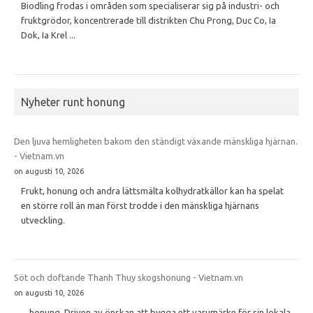
Biodling frodas i områden som specialiserar sig på industri- och
fruktgrödor, koncentrerade till distrikten Chu Prong, Duc Co, Ia
Dok, Ia Krel ...
Nyheter runt honung
Den ljuva hemligheten bakom den ständigt växande mänskliga hjärnan.
- Vietnam.vn
on augusti 10, 2026
Frukt, honung och andra lättsmälta kolhydratkällor kan ha spelat
en större roll än man först trodde i den mänskliga hjärnans
utveckling.
Söt och doftande Thanh Thuy skogshonung - Vietnam.vn
on augusti 10, 2026
... honung. Driven av önskan att bygga ett varumärke för sin lokala