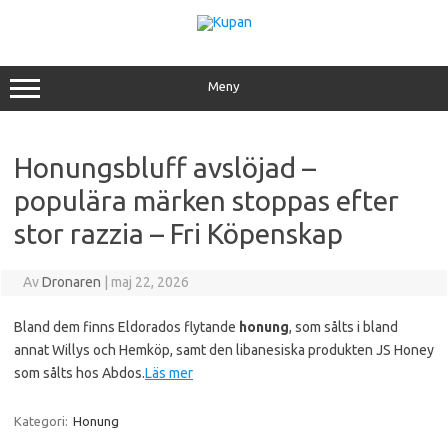
Hoppa
till
innehåll
Meny
Honungsbluff avslöjad –
populära märken stoppas efter
stor razzia – Fri Köpenskap
Av
Dronaren
|
maj 22, 2026
Bland dem finns Eldorados flytande
honung
, som sålts i bland
annat Willys och Hemköp, samt den libanesiska produkten JS Honey
som sålts hos Abdos.
Läs mer
Kategori:
Honung