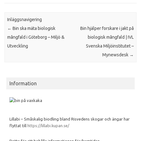
Inläggsnavigering
←
Bin ska mäta biologisk
Bin hjälper forskare i jakt på
mångfald i Göteborg – Miljö &
biologisk mångfald | IVL
Utveckling
Svenska Miljöinstitutet –
Mynewsdesk
→
Information
Lillabi – Småskalig biodling bland Risvedens skogar och ängar har
flyttat till
https://lillabi.kupan.se/
Detta för att behålla informationen för framtiden.