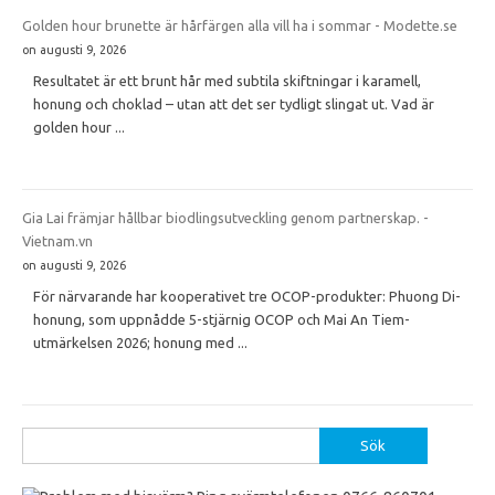
Golden hour brunette är hårfärgen alla vill ha i sommar - Modette.se
on augusti 9, 2026
Resultatet är ett brunt hår med subtila skiftningar i karamell,
honung och choklad – utan att det ser tydligt slingat ut. Vad är
golden hour ...
Gia Lai främjar hållbar biodlingsutveckling genom partnerskap. -
Vietnam.vn
on augusti 9, 2026
För närvarande har kooperativet tre OCOP-produkter: Phuong Di-
honung, som uppnådde 5-stjärnig OCOP och Mai An Tiem-
utmärkelsen 2026; honung med ...
Sök
efter: