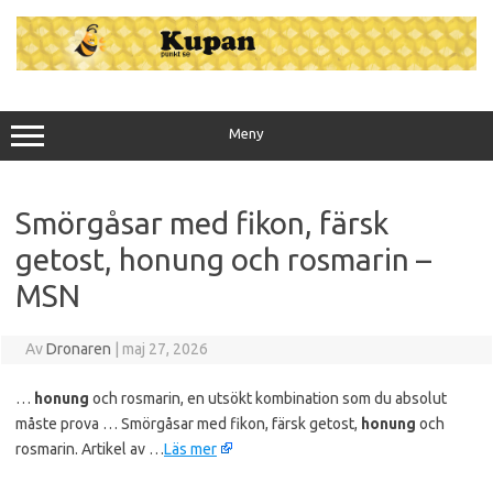
Hoppa
till
innehåll
Meny
Smörgåsar med fikon, färsk
getost, honung och rosmarin –
MSN
Av
Dronaren
|
maj 27, 2026
…
honung
och rosmarin, en utsökt kombination som du absolut
måste prova … Smörgåsar med fikon, färsk getost,
honung
och
rosmarin. Artikel av …
Läs mer