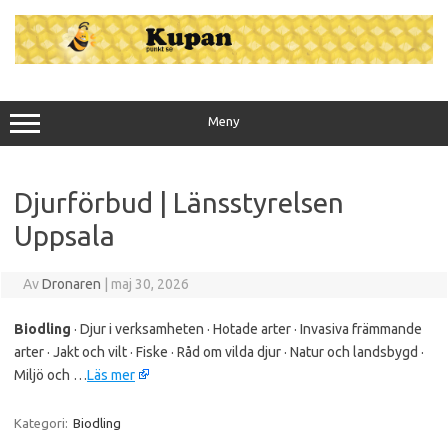
Hoppa
till
innehåll
Meny
Djurförbud | Länsstyrelsen
Uppsala
Av
Dronaren
|
maj 30, 2026
Biodling
· Djur i verksamheten · Hotade arter · Invasiva främmande
arter · Jakt och vilt · Fiske · Råd om vilda djur · Natur och landsbygd ·
Miljö och …
Läs mer
Kategori:
Biodling