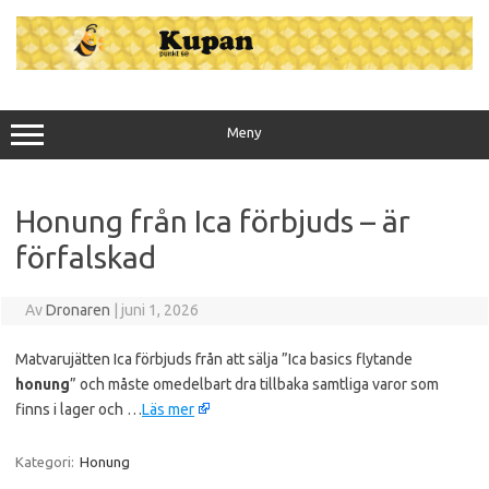
Hoppa
till
innehåll
Meny
Honung från Ica förbjuds – är
förfalskad
Av
Dronaren
|
juni 1, 2026
Matvarujätten Ica förbjuds från att sälja ”Ica basics flytande
honung
” och måste omedelbart dra tillbaka samtliga varor som
finns i lager och …
Läs mer
Kategori:
Honung